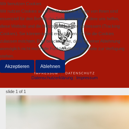
Wir benutzen Cookies
Wir nutzen Cookies auf unserer Website. Einige von ihnen sind
essenziell für den Betrieb der Seite, während andere uns helfen,
diese Website und die Nutzererfahrung zu verbessern (Tracking
Cookies). Sie können selbst entscheiden, ob Sie die Cookies
zulassen möchten. Bitte beachten Sie, dass bei einer Ablehnung
womöglich nicht mehr alle Funktionalitäten der Seite zur Verfügung
stehen.
Akzeptieren
Ablehnen
IMPRESSUM
DATENSCHUTZ
Datenschutzerklärung
|
Impressum
©
slide
1
of 1