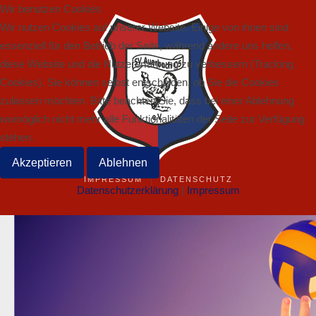
Wir benutzen Cookies
Wir nutzen Cookies auf unserer Website. Einige von ihnen sind
essenziell für den Betrieb der Seite, während andere uns helfen,
diese Website und die Nutzererfahrung zu verbessern (Tracking
Cookies). Sie können selbst entscheiden, ob Sie die Cookies
zulassen möchten. Bitte beachten Sie, dass bei einer Ablehnung
womöglich nicht mehr alle Funktionalitäten der Seite zur Verfügung
stehen.
Akzeptieren
Ablehnen
IMPRESSUM
DATENSCHUTZ
Datenschutzerklärung
|
Impressum
©